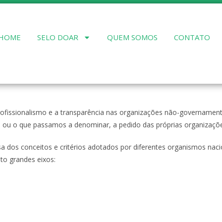
HOME
SELO DOAR
QUEM SOMOS
CONTATO
profissionalismo e a transparência nas organizações não-governament
ou o que passamos a denominar, a pedido das próprias organizaçõ
 dos conceitos e critérios adotados por diferentes organismos nacion
to grandes eixos: