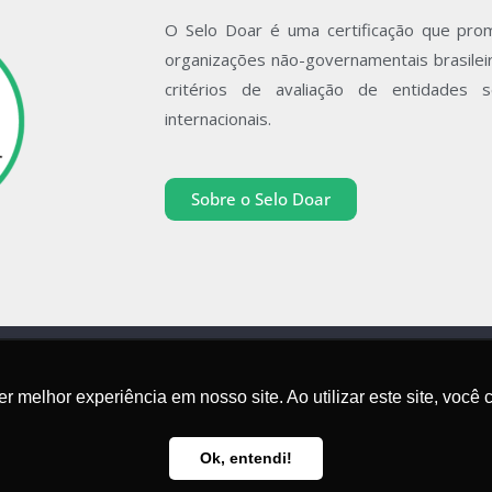
O Selo Doar é uma certificação que prom
organizações não-governamentais brasile
critérios de avaliação de entidades s
internacionais.
Sobre o Selo Doar
r melhor experiência em nosso site. Ao utilizar este site, voc
Política de Privacidade
Ok, entendi!
© 2024 Direitos Reservados para
Certificadora Social